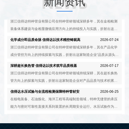
新闻资讯
金相显微镜——信得达特种管材微观品质的“火
2026-07-30
眼金睛”
浙江信得达特种管业有限公司在特种管材领域深耕多年，其在金相检测
装备体系建设与金相显微镜应用方向上的持续投入与实践，折射出这家
制造企业对产品微观品质一丝不苟的务实态度。公司产品涵盖镍基合
化学成分即品质命脉 信得达以技术精控铸就高
2026-07-24
金、奥氏体不锈钢、双相不锈钢、尿素级不锈钢、含硅不锈钢等高端材
端特材
浙江信得达特种管业有限公司在特种管材领域深耕多年，其在产品化学
质体系，广泛应用于核电装备、石油炼化、特种金属换热器、海洋工程
成分管控方向上的持续探索与实践，折射出这家制造企业“品质从源头抓
等领域。本文从金相显微镜的技术内涵及企业实践等角度，呈现信得达
起”的务实态度与技术创新能力。公司产品涵盖镍基合金、奥氏体不锈
深耕超长换热管 信得达以技术筑牢品质根基
2026-07-17
在该领域的务实探索与稳步发展。
钢、双相不锈钢、尿素级不锈钢、含硅不锈钢等高端材质体系，在石油
浙江信得达特种管业有限公司在特种管材领域持续深耕，其在超长换热
炼化、高压压力容器、核电装备、海洋工程等领域获得广泛应用。本文
管方向上的探索与实践，折射出这家制造企业对产品品质与技术积累的
从化学成分的技术内涵、企业研发实践及全流程质控等角度，呈现信得
执着态度。公司与科研院所开展产学研合作，在镍基合金、双相不锈钢
信得达水压试验与全流程检测保障特种管材安
2026-06-25
达在该领域的务实探索与稳步发展。
等高端材质管材的研发制造方面积累了较为丰富的经验。本文从超长换
全可靠
在核电装备、石油炼化、海洋工程等高端制造领域，特种无缝管的承压
热管的技术要求、企业工艺积累及质量管控等角度，呈现信得达在该领
能力与密封可靠性直接关系到装置的长周期安全运行。水压试验作为验
域的务实实践与稳步发展。
证管材在额定压力下密封性能的关键检测手段，贯穿于浙江信得达特种
信得达特种管材多元高端材质体系赋能重大装
2026-06-12
管业有限公司从原材料到成品出厂的全流程质控体系之中。企业配备水
备国产化
在石油化工、核电装备、海洋工程等高端制造领域，特种管材的材料选
压高压试验机等专业检测设备，对每一根管材实施出厂前的承压能力验