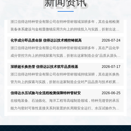
新闻资讯
金相显微镜——信得达特种管材微观品质的“火
2026-07-30
眼金睛”
浙江信得达特种管业有限公司在特种管材领域深耕多年，其在金相检测
装备体系建设与金相显微镜应用方向上的持续投入与实践，折射出这家
制造企业对产品微观品质一丝不苟的务实态度。公司产品涵盖镍基合
化学成分即品质命脉 信得达以技术精控铸就高
2026-07-24
金、奥氏体不锈钢、双相不锈钢、尿素级不锈钢、含硅不锈钢等高端材
端特材
浙江信得达特种管业有限公司在特种管材领域深耕多年，其在产品化学
质体系，广泛应用于核电装备、石油炼化、特种金属换热器、海洋工程
成分管控方向上的持续探索与实践，折射出这家制造企业“品质从源头抓
等领域。本文从金相显微镜的技术内涵及企业实践等角度，呈现信得达
起”的务实态度与技术创新能力。公司产品涵盖镍基合金、奥氏体不锈
深耕超长换热管 信得达以技术筑牢品质根基
2026-07-17
在该领域的务实探索与稳步发展。
钢、双相不锈钢、尿素级不锈钢、含硅不锈钢等高端材质体系，在石油
浙江信得达特种管业有限公司在特种管材领域持续深耕，其在超长换热
炼化、高压压力容器、核电装备、海洋工程等领域获得广泛应用。本文
管方向上的探索与实践，折射出这家制造企业对产品品质与技术积累的
从化学成分的技术内涵、企业研发实践及全流程质控等角度，呈现信得
执着态度。公司与科研院所开展产学研合作，在镍基合金、双相不锈钢
信得达水压试验与全流程检测保障特种管材安
2026-06-25
达在该领域的务实探索与稳步发展。
等高端材质管材的研发制造方面积累了较为丰富的经验。本文从超长换
全可靠
在核电装备、石油炼化、海洋工程等高端制造领域，特种无缝管的承压
热管的技术要求、企业工艺积累及质量管控等角度，呈现信得达在该领
能力与密封可靠性直接关系到装置的长周期安全运行。水压试验作为验
域的务实实践与稳步发展。
证管材在额定压力下密封性能的关键检测手段，贯穿于浙江信得达特种
信得达特种管材多元高端材质体系赋能重大装
2026-06-12
管业有限公司从原材料到成品出厂的全流程质控体系之中。企业配备水
备国产化
在石油化工、核电装备、海洋工程等高端制造领域，特种管材的材料选
压高压试验机等专业检测设备，对每一根管材实施出厂前的承压能力验