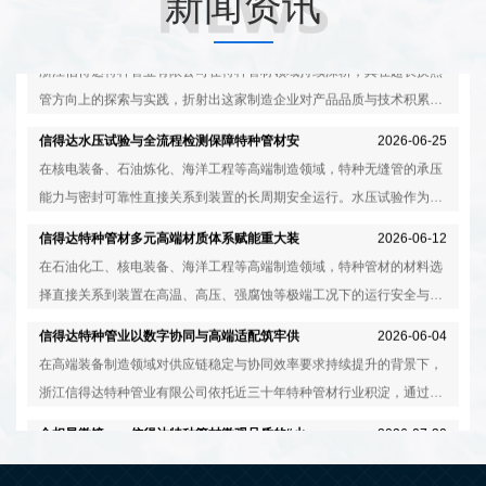
新闻资讯
炼化、高压压力容器、核电装备、海洋工程等领域获得广泛应用。本文
管方向上的探索与实践，折射出这家制造企业对产品品质与技术积累的
从化学成分的技术内涵、企业研发实践及全流程质控等角度，呈现信得
执着态度。公司与科研院所开展产学研合作，在镍基合金、双相不锈钢
信得达水压试验与全流程检测保障特种管材安
2026-06-25
达在该领域的务实探索与稳步发展。
等高端材质管材的研发制造方面积累了较为丰富的经验。本文从超长换
全可靠
在核电装备、石油炼化、海洋工程等高端制造领域，特种无缝管的承压
热管的技术要求、企业工艺积累及质量管控等角度，呈现信得达在该领
能力与密封可靠性直接关系到装置的长周期安全运行。水压试验作为验
域的务实实践与稳步发展。
证管材在额定压力下密封性能的关键检测手段，贯穿于浙江信得达特种
信得达特种管材多元高端材质体系赋能重大装
2026-06-12
管业有限公司从原材料到成品出厂的全流程质控体系之中。企业配备水
备国产化
在石油化工、核电装备、海洋工程等高端制造领域，特种管材的材料选
压高压试验机等专业检测设备，对每一根管材实施出厂前的承压能力验
择直接关系到装置在高温、高压、强腐蚀等极端工况下的运行安全与服
证，确保产品在高温高压工况下的稳定运行。
役寿命。浙江信得达特种管业有限公司依托近三十年行业积淀，构建起
信得达特种管业以数字协同与高端适配筑牢供
2026-06-04
覆盖镍基合金、双相不锈钢、奥氏体不锈钢、尿素级不锈钢等多元高端
应链韧性
在高端装备制造领域对供应链稳定与协同效率要求持续提升的背景下，
材质的管材体系，为不同应用场景提供针对性选材方案。
浙江信得达特种管业有限公司依托近三十年特种管材行业积淀，通过信
息化管理系统的引入与优化，从原材料采购、生产排程、质量追溯、客
金相显微镜——信得达特种管材微观品质的“火
2026-07-30
户直供等多环节协同发力，逐步构建起面向石油化工、核电装备、海洋
眼金睛”
浙江信得达特种管业有限公司在特种管材领域深耕多年，其在金相检测
工程等高端领域的供应链保障体系。企业积极推进与上游供应商及下游
装备体系建设与金相显微镜应用方向上的持续投入与实践，折射出这家
重点客户的链式协作，以稳定的交付能力与定制化服务，在国产替代进
制造企业对产品微观品质一丝不苟的务实态度。公司产品涵盖镍基合
化学成分即品质命脉 信得达以技术精控铸就高
2026-07-24
程中发挥积极作用。
金、奥氏体不锈钢、双相不锈钢、尿素级不锈钢、含硅不锈钢等高端材
端特材
浙江信得达特种管业有限公司在特种管材领域深耕多年，其在产品化学