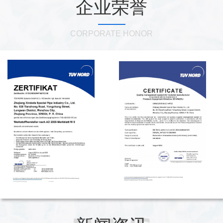
企业荣誉
CORPORATE HONOR
金相显微镜——信得达特种管材微观品质的“火
2026-07-30
眼金睛”
浙江信得达特种管业有限公司在特种管材领域深耕多年，其在金相检测
装备体系建设与金相显微镜应用方向上的持续投入与实践，折射出这家
制造企业对产品微观品质一丝不苟的务实态度。公司产品涵盖镍基合
化学成分即品质命脉 信得达以技术精控铸就高
2026-07-24
金、奥氏体不锈钢、双相不锈钢、尿素级不锈钢、含硅不锈钢等高端材
端特材
浙江信得达特种管业有限公司在特种管材领域深耕多年，其在产品化学
质体系，广泛应用于核电装备、石油炼化、特种金属换热器、海洋工程
成分管控方向上的持续探索与实践，折射出这家制造企业“品质从源头抓
等领域。本文从金相显微镜的技术内涵及企业实践等角度，呈现信得达
起”的务实态度与技术创新能力。公司产品涵盖镍基合金、奥氏体不锈
深耕超长换热管 信得达以技术筑牢品质根基
2026-07-17
在该领域的务实探索与稳步发展。
钢、双相不锈钢、尿素级不锈钢、含硅不锈钢等高端材质体系，在石油
浙江信得达特种管业有限公司在特种管材领域持续深耕，其在超长换热