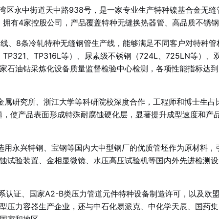
龙湾区永中街道天中路938号，是一家专业生产特种镍基合金无
万元，拥有4家控股公司，产品覆盖特种无缝换热器管、高品质不锈
产线、8条冷轧特种无缝钢管生产线，能够满足不同客户对特种管
P304、TP321、TP316L等）、尿素级不锈钢（724L、725
家石油钻采炼化设备质量监督检验中心检测，各项性能指标达到
属研究所、浙江大学等科研院校深度合作，工程师和博士生占比
题，使产品表面形成特殊耐腐蚀硬化层，显著提升成型速度和产
选用永兴特钢、宝钢等国内大中型钢厂的优质管坯作为原材料，
蚀试验装置、金相显微镜、水压高压试验机等国内外先进检测设
量体系认证、国家A2-B类压力管道元件特种设备制造许可，以及欧盟P
型压力容器生产企业，还与中石化易派克、中化学天辰、国药集