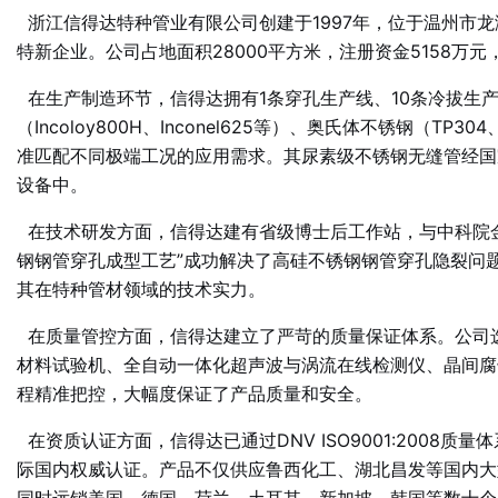
浙江信得达特种管业有限公司创建于1997年，位于温州市
特新企业。公司占地面积28000平方米，注册资金5158
在生产制造环节，信得达拥有1条穿孔生产线、10条冷拔生
（Incoloy800H、Inconel625等）、奥氏体不锈钢（T
准匹配不同极端工况的应用需求
。其尿素级不锈钢无缝管经国
设备中
。
在技术研发方面，信得达建有省级博士后工作站，与中科院金
钢钢管穿孔成型工艺”成功解决了高硅不锈钢钢管穿孔隐裂问
其在特种管材领域的技术实力。
在质量管控方面，信得达建立了严苛的质量保证体系。公司
材料试验机、全自动一体化超声波与涡流在线检测仪、晶间腐
程精准把控，大幅度保证了产品质量和安全
。
在资质认证方面，信得达已通过DNV ISO9001:2008质
际国内权威认证
。产品不仅供应鲁西化工、湖北昌发等国内大